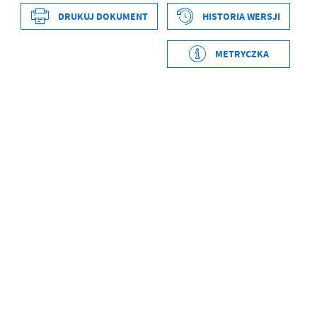
DRUKUJ DOKUMENT
HISTORIA WERSJI
Data wytworzenia
2025-01-17 08:16:03
Wytworzył
Monika
METRYCZKA
Staruszkiewicz
Data opublikowania
2025-01-17 08:16:08
Opublikował
Monika
Staruszkiewicz
Data ostatniej
2026-04-30 11:31:45
aktualizacji
Ostatnio
Ola Jaśkiewicz
zaktualizował